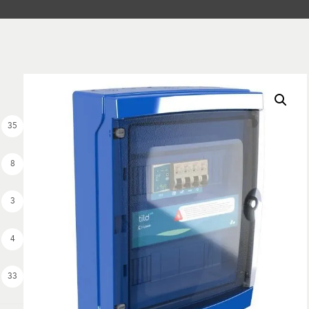
35
8
3
4
33