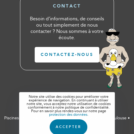
CONTACT
Besoin d’informations, de conseils
ou tout simplement de nous
contacter ? Nous sommes à votre
écoute.
CONTACTEZ-NOUS
Notre site utilise des cookies pour améliorer votre
expérience de navigation. En continuant à utiliser
notre site, vous acceptez notre utilisation de cookies
conformément à notre politique de confidentialité.
Pour en savoir plus rendez-vous sur notre page
protection des données
.
Piscines Charly Ménoire © 2024 • Piscines Monoblocs à Toulouse •
Site réalisé par
Studio Vincelie
ACCEPTER