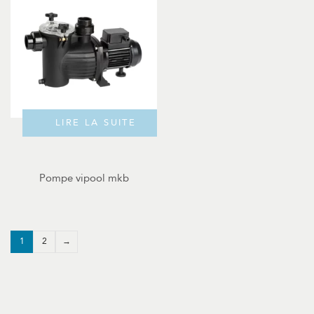
LIRE LA SUITE
Pompe vipool mkb
1
2
→